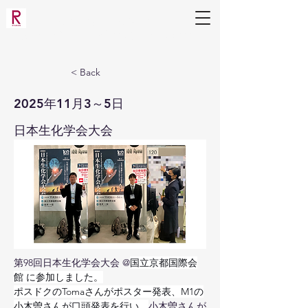
生命科学部 生物工学科
応用分子微生物学研究室（三原研）
< Back
2025年11月3～5日
日本生化学会大会
第98回日本生化学会大会 @
国立京都国際会
館 に参加しました。
ポスドクのTomaさんがポスター発表、M1の
小木曽さんが口頭発表を行い、
小木曽さんが